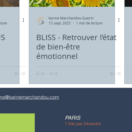
Karine Marchandou-Guerin
cture
15 sept. 2025
1 min de lecture
US
BLISS - Retrouver l’état
de bien-être
émotionnel
ine@karinemarchandou.com
PARIS
1 fois par trimestre