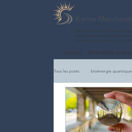
Karine Marchand
Maître praticien en hypnose ericks
Neurobioénergie quantique, Astrolo
Kinésiologie, Stages d'éveil, Coach
ACCUEIL
BIOÉNERGIE QUANT
Tous les posts
bioénergie quantique