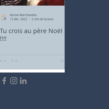
Karine Marchandou
13 déc. 2022
2 min de lecture
Tu crois au père Noël
!!!!