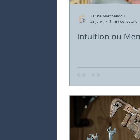
Karine Marchandou
23 janv.
1 min de lecture
Intuition ou Men