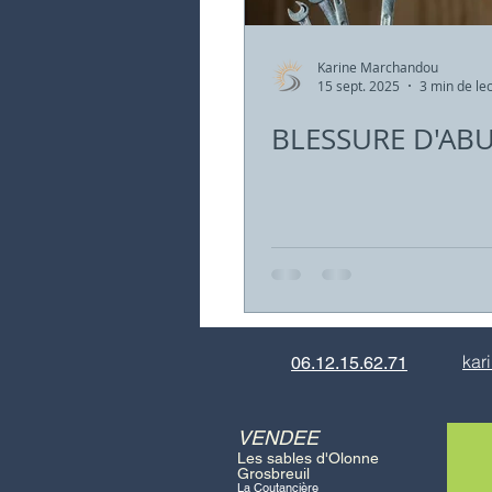
Karine Marchandou
15 sept. 2025
3 min de le
BLESSURE D'AB
kar
06.12.15.62.71
VENDEE
Les sables d'Olonne
Grosbreuil
La Coutancière