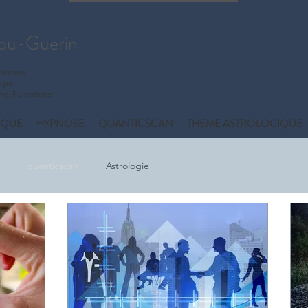
ou-Guerin
onienne,
gie,
ing, Formatrice
IQUE
HYPNOSE
QUANTICSCAN
THEME ASTROLOGIQUE
quanticscan
Astrologie