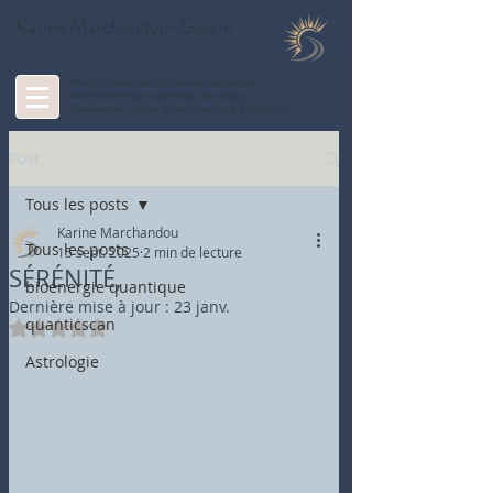
Karine Marchandou-Guerin
Maître praticien en hypnose ericksonienne,
Neurobioénergie quantique, Astrologie,
Kinésiologie, Stages d'éveil, Coaching, Formatrice
Post
Tous les posts
Karine Marchandou
Tous les posts
15 sept. 2025
2 min de lecture
SÉRÉNITÉ,
bioénergie quantique
Dernière mise à jour :
23 janv.
quanticscan
Noté NaN étoiles sur 5.
Astrologie